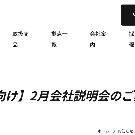
取扱商
拠点一
会社案
採
品
覧
内
報
者向け】2月会社説明会の
ホーム
お知らせ